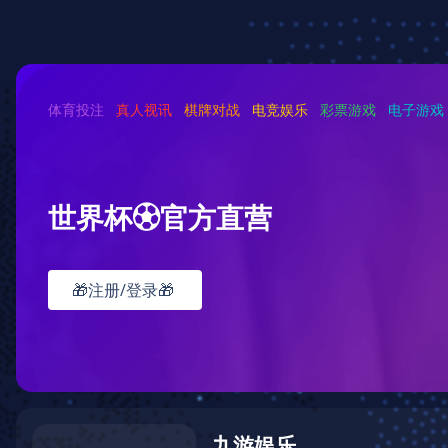
欧亚
连接你的赛事视野，打造