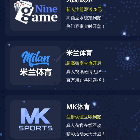
阿德巴约荣