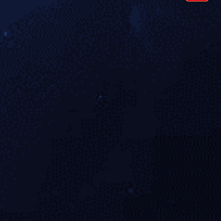
于这位新晋明星身上，而如何
而上，再创辉煌。
示着迈阿密热火队整体实力的
其他年轻运动员向前奋斗。
。他所取得的一切成绩，将激