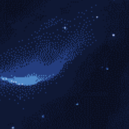
够通过自己的成绩实现商业
同时，这份荣誉也意味着更
维持高水准表现，将是摆在
总结：
总而言之，阿德巴约荣膺20
发展。他以全能型打法和强
展望未来，相信随着经验积
励新一代篮球爱好者，共同
分享到：