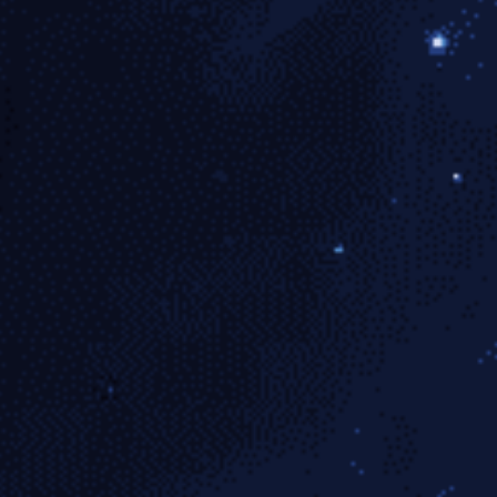
此次评选结果公布后，引起
为阿德巴约本赛季所展现出
评价。
社交媒体上更是充满了祝贺
多精彩表现。有些热心粉丝
此外，一些前NBA球星也通
体竞争水平。这样的积极反
4、成就对未来
获得NBA最佳球员称号，对
认可，更是在职业道路上的
后的发展提供更多可能性。
这一成就还有可能为他赢得