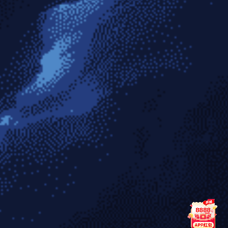
，这个奖项实至名归，他们认
行了深入分析，并给予了高度
表示喜爱，并期待未来看到更
持之情。
卓越，同时也提升了NBA整
这不仅代表着个人实力被广泛
更多关注到他的身上，为他今
场中，一个优秀运动员往往能