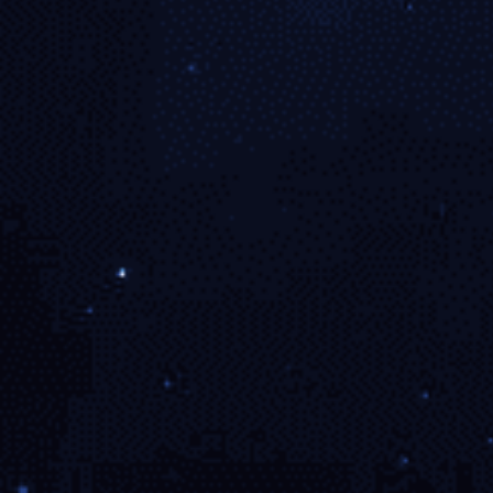
齐沃成功激励国际米兰走出心理
在足球的世界里，心理素质往往决定了
2026-06-28
达尼洛期待与队友携手共创巴西
本文围绕巴西足球运动员达尼洛的期待
2026-06-25
欧亚体育官网
欧亚体育官网官方网站【KY1.AC】官
四
网认证:手机版、app下载、登录入
s
口、官方网站、网页版、平台、网
址、地址、注册、娱乐，欧亚体育官
网(中国)官方网站欢迎大家选择真正的