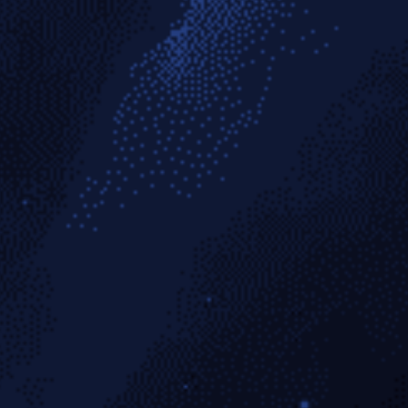
的较量还是心理角力，都将在本次交锋中发挥重要作用。因此，
己的实力，实现目标。
大战将是一场充满悬念和看点的较量。布拉加面临着客场挑战，
逆袭。从双方近况来看，各具优势，但最终结果仍然难以预测，
役必将成为双方新赛季征程中的重要一役，为未来比赛提供宝贵
精彩绝伦、技艺精湛的足球盛宴！