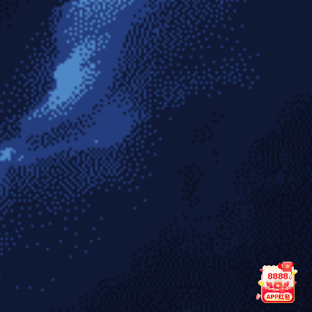
的小比分差距也表明了其竞争
时，他们通常能够轻松取得胜
能走得更远。
有所变化，因此不能完全依赖
为后续赛事做好准备。
研究对手录像、制定针对性的
布拉加能够早早破门，将极大
呼声等影响情绪。而教练则需
一些年轻球员可能会因此产生