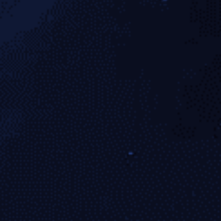
任…
分钟
了严重的伤病困扰，尤其是索兰克...
应倾
冯针对诺伊尔的职业生涯发表了...