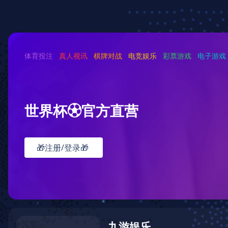
欧亚
连接你的赛事视野，打造