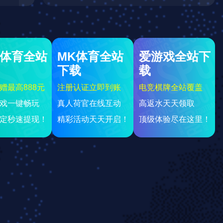
我们会探讨布拉加在客场面临
势所在，尤其是在战术部署和
息。最后，通过总结归纳，对
强敌时，往往受到主队气势带
障碍。
无法发挥出最佳水平，这不仅
以应对可能出现的各种突发情