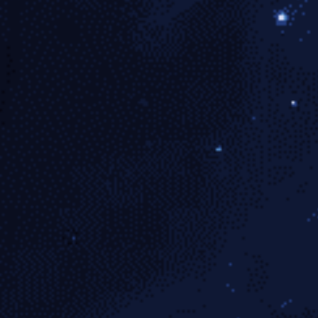
误。这种不稳定让他们在进
能力仍需加强。
而维拉则相反，近期连胜记
利，因此自信心暴增。但一
另外，两队过往交锋记录也
历史数据来预测未来结果。
4、战术与心理
在现代足球中，战术布局和
战术方案等。同时，根据现
增强其信心；而如果被动挨
另一方面，心理因素同样不
通过言语鼓励及战术指导，
紧张情绪，因此如何处理好