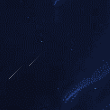
最后，从球员健康状况来看
态，同时合理安排替补阵容
2、维拉主场逆
维拉在主场作战时总是能够
得到更多支持，这为维拉提
维拉近期状态回暖，多名核
通过积极进攻来争取早早掌
此外，在战术层面上，维拉
得他们能够很好地应对不同
3、两队近期表
分析两队近期表现，可以发