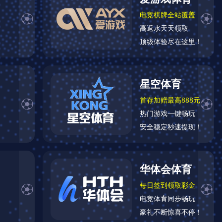
逆袭机会大