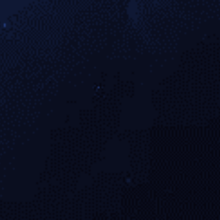
两支球队必须全方位考虑各方
需要克服多方面压力，而维拉
这也正是体育竞技魅力所在。
经验与启示。而无论如何，希