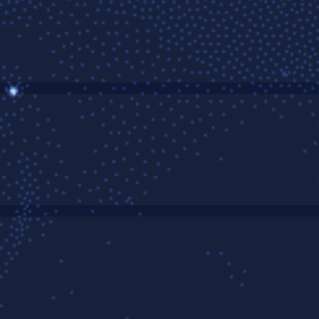
析：布拉加客场挑战艰难维拉主场
2026-06-09 20:32
阅读 20 次