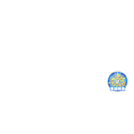
用周琦在内线制造机会，并通过快速传导找到外线空位投篮
机会。同时，北京还需加强防守强度，以限制广东队快速反
击产生威胁。这种以防代攻的策略或许是他们赢得比赛的一
条可行路径。
相比之下，广东则有可能选择更加激进的打法。他们可以通
过高压逼抢迫使对方失误，并迅速展开快攻。这种快节奏打
法不仅能够消耗对手体能，也能最大化发挥自己年轻选手速
度快、爆发力强的优势。然而，如果面对北京坚固防守，他
们也需灵活调整战略，以适应场上变化。
总之，两支球队都拥有丰富战术储备并擅于根据现场情况进
行及时调整。在如此重要的一场比赛中，更加考验教练组和
球员们临场应变能力。
4、赛事重要性及影响